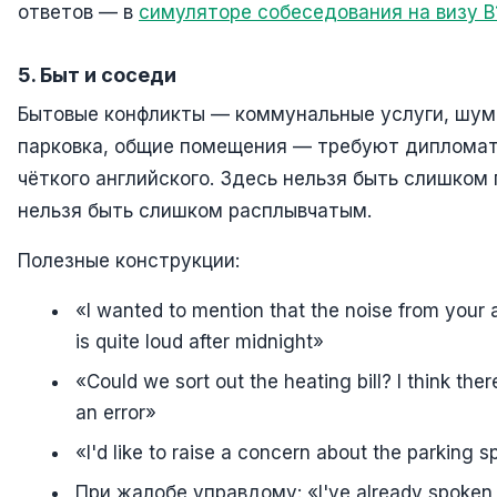
ответов — в
симуляторе собеседования на визу B
5. Быт и соседи
Бытовые конфликты — коммунальные услуги, шум
парковка, общие помещения — требуют дипломат
чёткого английского. Здесь нельзя быть слишком
нельзя быть слишком расплывчатым.
Полезные конструкции:
«I wanted to mention that the noise from your
is quite loud after midnight»
«Could we sort out the heating bill? I think the
an error»
«I'd like to raise a concern about the parking 
При жалобе управдому: «I've already spoken