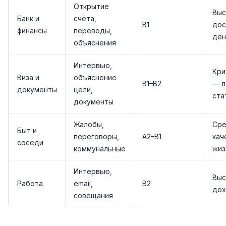
Открытие
Выс
Банк и
счёта,
B1
дос
финансы
переводы,
ден
объяснения
Интервью,
Кри
Виза и
объяснение
B1–B2
— л
документы
цели,
ста
документы
Жалобы,
Сре
Быт и
переговоры,
A2–B1
кач
соседи
коммунальные
жиз
Интервью,
Выс
Работа
email,
B2
до
совещания