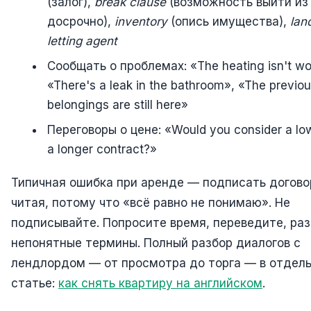
(залог),
break clause
(возможность выйти из
досрочно),
inventory
(опись имущества),
lan
letting agent
Сообщать о проблемах: «The heating isn't wo
«There's a leak in the bathroom», «The previou
belongings are still here»
Переговоры о цене: «Would you consider a low
a longer contract?»
Типичная ошибка при аренде — подписать догово
читая, потому что «всё равно не понимаю». Не
подписывайте. Попросите время, переведите, ра
непонятные термины. Полный разбор диалогов с
лендлордом — от просмотра до торга — в отдел
статье:
как снять квартиру на английском
.