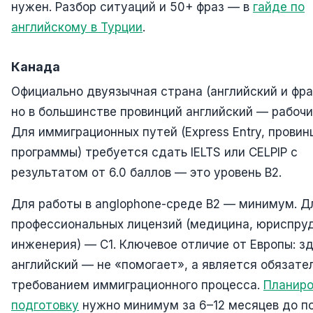
нужен. Разбор ситуаций и 50+ фраз — в
гайде по
английскому в Турции
.
Канада
Официально двуязычная страна (английский и фра
но в большинстве провинций английский — рабочи
Для иммиграционных путей (Express Entry, прови
программы) требуется сдать IELTS или CELPIP с
результатом от 6.0 баллов — это уровень B2.
Для работы в anglophone-среде B2 — минимум. Д
профессиональных лицензий (медицина, юриспру
инженерия) — C1. Ключевое отличие от Европы: з
английский — не «помогает», а является обязат
требованием иммиграционного процесса.
Планиро
подготовку
нужно минимум за 6–12 месяцев до п