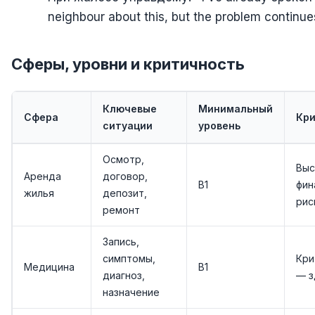
neighbour about this, but the problem continu
Сферы, уровни и критичность
Ключевые
Минимальный
Сфера
Кри
ситуации
уровень
Осмотр,
Выс
Аренда
договор,
B1
фин
жилья
депозит,
рис
ремонт
Запись,
симптомы,
Кри
Медицина
B1
диагноз,
— з
назначение