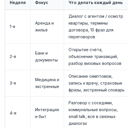
Неделя
Фокус
Что делать каждый день
Диалог с агентом / осмотр
Аренда и
квартиры, термины
1-я
жильё
договора, 10 фраз для
переговоров
Открытие счёта,
Банк и
2-я
объяснение транзакций,
документы
разбор визовых вопросов
Описание симптомов,
Медицина и
3-я
запись к врачу, страховые
экстренные
фразы, экстренный словарь
Разговор с соседями,
Интеграция
коммунальные вопросы,
4-я
и быт
small talk, всё в связных
диалогах