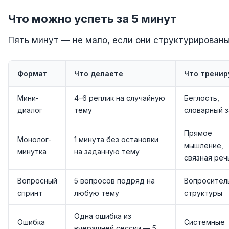
Что можно успеть за 5 минут
Пять минут — не мало, если они структурированы
Формат
Что делаете
Что тренир
Мини-
4–6 реплик на случайную
Беглость,
диалог
тему
словарный з
Прямое
Монолог-
1 минута без остановки
мышление,
минутка
на заданную тему
связная реч
Вопросный
5 вопросов подряд на
Вопросител
спринт
любую тему
структуры
Одна ошибка из
Ошибка
Системные
вчерашней сессии — 5