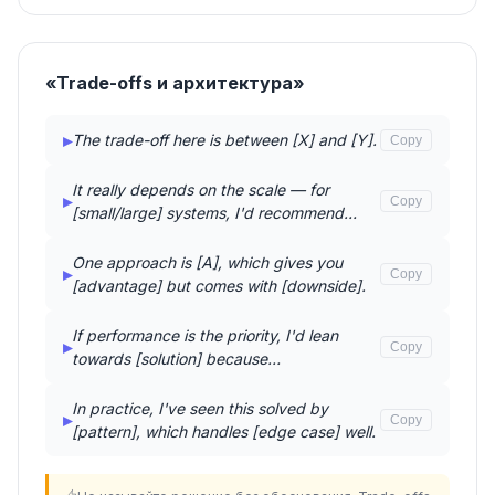
«Trade-offs и архитектура»
▸
The trade-off here is between [X] and [Y].
Copy
It really depends on the scale — for
▸
Copy
[small/large] systems, I'd recommend…
One approach is [A], which gives you
▸
Copy
[advantage] but comes with [downside].
If performance is the priority, I'd lean
▸
Copy
towards [solution] because…
In practice, I've seen this solved by
▸
Copy
[pattern], which handles [edge case] well.