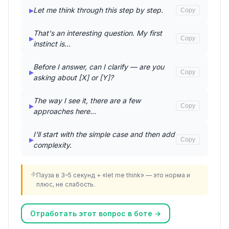
▸
Let me think through this step by step.
Copy
That's an interesting question. My first
▸
Copy
instinct is…
Before I answer, can I clarify — are you
▸
Copy
asking about [X] or [Y]?
The way I see it, there are a few
▸
Copy
approaches here…
I'll start with the simple case and then add
▸
Copy
complexity.
Пауза в 3–5 секунд + «let me think» — это норма и
плюс, не слабость.
Отработать этот вопрос в боте →