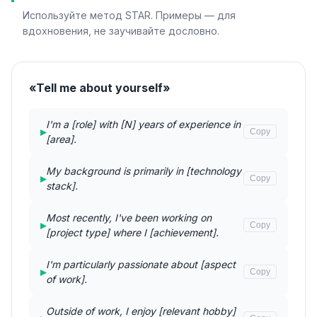
Используйте метод STAR. Примеры — для
вдохновения, не заучивайте дословно.
«Tell me about yourself»
I'm a [role] with [N] years of experience in
▸
Copy
[area].
My background is primarily in [technology
▸
Copy
stack].
Most recently, I've been working on
▸
Copy
[project type] where I [achievement].
I'm particularly passionate about [aspect
▸
Copy
of work].
Outside of work, I enjoy [relevant hobby]