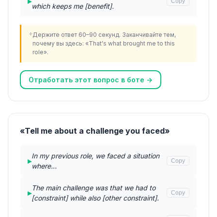
▸
Copy
which keeps me [benefit].
Держите ответ 60–90 секунд. Заканчивайте тем,
почему вы здесь: «That's what brought me to this
role».
Отработать этот вопрос в боте →
«Tell me about a challenge you faced»
In my previous role, we faced a situation
▸
Copy
where…
The main challenge was that we had to
▸
Copy
[constraint] while also [other constraint].