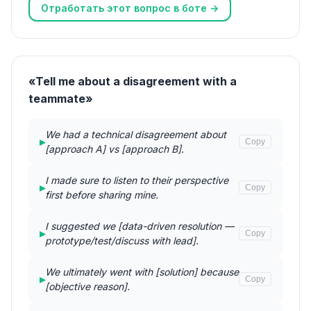
Отработать этот вопрос в боте →
«Tell me about a disagreement with a
teammate»
We had a technical disagreement about
▸
Copy
[approach A] vs [approach B].
I made sure to listen to their perspective
▸
Copy
first before sharing mine.
I suggested we [data-driven resolution —
▸
Copy
prototype/test/discuss with lead].
We ultimately went with [solution] because
▸
Copy
[objective reason].