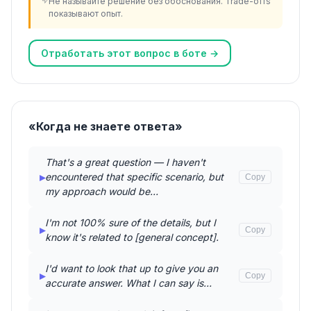
Не называйте решение без обоснования. Trade-offs
показывают опыт.
Отработать этот вопрос в боте →
«Когда не знаете ответа»
That's a great question — I haven't
▸
encountered that specific scenario, but
Copy
my approach would be…
I'm not 100% sure of the details, but I
▸
Copy
know it's related to [general concept].
I'd want to look that up to give you an
▸
Copy
accurate answer. What I can say is…