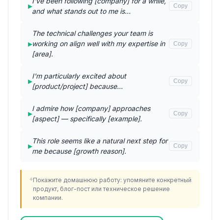
I've been following [company] for a while,
▸
Copy
and what stands out to me is…
The technical challenges your team is
▸
working on align well with my expertise in
Copy
[area].
I'm particularly excited about
▸
Copy
[product/project] because…
I admire how [company] approaches
▸
Copy
[aspect] — specifically [example].
This role seems like a natural next step for
▸
Copy
me because [growth reason].
Покажите домашнюю работу: упомяните конкретный
продукт, блог-пост или техническое решение
компании.