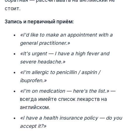
обратная — рассчитывать на английский не
стоит.
Запись и первичный приём:
«I'd like to make an appointment with a
general practitioner.»
«It's urgent — I have a high fever and
severe headache.»
«I'm allergic to penicillin / aspirin /
ibuprofen.»
«I'm on medication — here's the list.»
—
всегда имейте список лекарств на
английском.
«I have a health insurance policy — do you
accept it?»