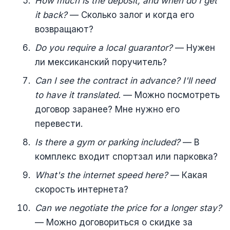
How much is the deposit, and when do I get
it back?
— Сколько залог и когда его
возвращают?
Do you require a local guarantor?
— Нужен
ли мексиканский поручитель?
Can I see the contract in advance? I'll need
to have it translated.
— Можно посмотреть
договор заранее? Мне нужно его
перевести.
Is there a gym or parking included?
— В
комплекс входит спортзал или парковка?
What's the internet speed here?
— Какая
скорость интернета?
Can we negotiate the price for a longer stay?
— Можно договориться о скидке за