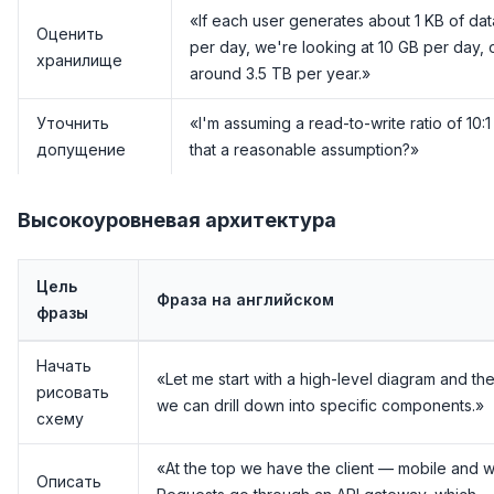
«If each user generates about 1 KB of dat
Оценить
per day, we're looking at 10 GB per day, 
хранилище
around 3.5 TB per year.»
Уточнить
«I'm assuming a read-to-write ratio of 10:1
допущение
that a reasonable assumption?»
Высокоуровневая архитектура
Цель
Фраза на английском
фразы
Начать
«Let me start with a high-level diagram and th
рисовать
we can drill down into specific components.»
схему
«At the top we have the client — mobile and 
Описать