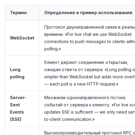
Термин
Определение и пример использования
Протокол двунаправленной связи в реал
времени. «For live chat we use WebSocket
WebSocket
connections to push messages to clients with
polling.»
Клиент держит соединение открытым,
Long
ожидая ответа от сервера. «Long polling i
polling
simpler than WebSocket but adds more over
— each poll is a new HTTP request.»
Server-
Механизм однонаправленного потока
Sent
событий от сервера к клиенту. «For live sc
Events
updates SSE is sufficient — we only need ser
(SSE)
to-client communication.»
Высокопроизводительный протокол RPC 