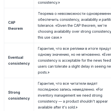
consistency.»
Теорема о невозможности одновременн
обеспечить consistency, availability и partit
CAP
tolerance. «Given the CAP theorem, we're
theorem
choosing availability over strong consistency
this use case.»
Гарантия, что все реплики в итоге придут
одному значению, но не мгновенно. «Even
Eventual
consistency is acceptable for the news fee
consistency
users can tolerate a slight delay in seeing n
posts.»
Гарантия, что все читатели видят
последнюю запись немедленно. «For
Strong
inventory management we need strong
consistency
consistency — a product shouldn't appear
available after it's sold.»