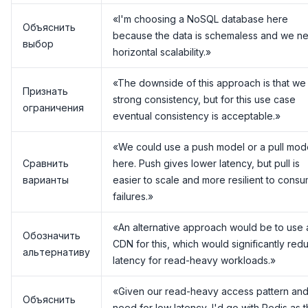
«I'm choosing a NoSQL database here
Объяснить
because the data is schemaless and we n
выбор
horizontal scalability.»
«The downside of this approach is that we
Признать
strong consistency, but for this use case
ограничения
eventual consistency is acceptable.»
«We could use a push model or a pull mod
Сравнить
here. Push gives lower latency, but pull is
варианты
easier to scale and more resilient to cons
failures.»
«An alternative approach would be to use 
Обозначить
CDN for this, which would significantly red
альтернативу
latency for read-heavy workloads.»
«Given our read-heavy access pattern and
Объяснить
need for low latency, I'd go with Redis as 