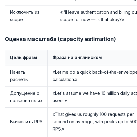
Исключить из
«I'll leave authentication and billing ou
scope
scope for now — is that okay?»
Оценка масштаба (capacity estimation)
Цель фразы
Фраза на английском
Начать
«Let me do a quick back-of-the-envelop
расчёты
calculation.»
Допущение о
«Let's assume we have 10 million daily ac
пользователях
users.»
«That gives us roughly 100 requests per
Вычислить RPS
second on average, with peaks up to 50
RPS.»