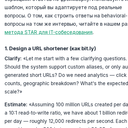
шаблон, который вы адаптируете под реальные
вопросы. О том, как строить ответы на behavioral-
вопросы на том же интервью, читайте в нашем р
метода STAR для IT-собеседования
.
1. Design a URL shortener (как bit.ly)
Clarify:
«Let me start with a few clarifying questions.
Should the system support custom aliases, or only au
generated short URLs? Do we need analytics — click
counts, geographic breakdown? What's the expecte
scale?»
Estimate:
«Assuming 100 million URLs created per d
a 10:1 read-to-write ratio, we have about 1 billion redi
per day — roughly 12,000 redirects per second. Eac