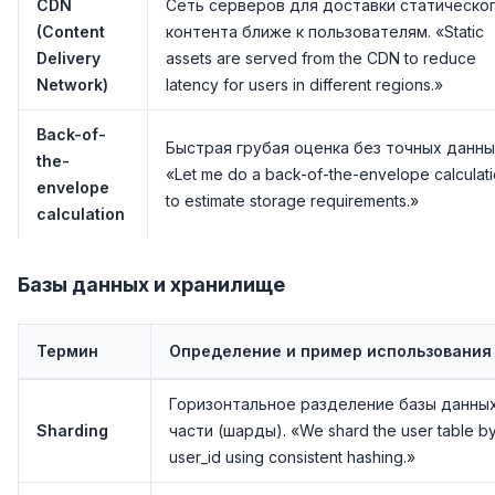
CDN
Сеть серверов для доставки статическо
(Content
контента ближе к пользователям. «Static
Delivery
assets are served from the CDN to reduce
Network)
latency for users in different regions.»
Back-of-
Быстрая грубая оценка без точных данны
the-
«Let me do a back-of-the-envelope calculat
envelope
to estimate storage requirements.»
calculation
Базы данных и хранилище
Термин
Определение и пример использования
Горизонтальное разделение базы данных
Sharding
части (шарды). «We shard the user table b
user_id using consistent hashing.»