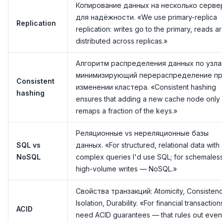
Копирование данных на несколько серве
для надёжности. «We use primary-replica
Replication
replication: writes go to the primary, reads a
distributed across replicas.»
Алгоритм распределения данных по узла
минимизирующий перераспределение п
Consistent
изменении кластера. «Consistent hashing
hashing
ensures that adding a new cache node only
remaps a fraction of the keys.»
Реляционные vs нереляционные базы
SQL vs
данных. «For structured, relational data with
NoSQL
complex queries I'd use SQL; for schemales
high-volume writes — NoSQL.»
Свойства транзакций: Atomicity, Consistenc
Isolation, Durability. «For financial transactio
ACID
need ACID guarantees — that rules out even