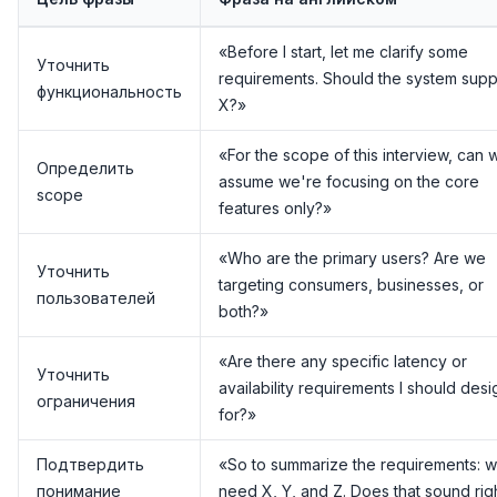
«Before I start, let me clarify some
Уточнить
requirements. Should the system supp
функциональность
X?»
«For the scope of this interview, can 
Определить
assume we're focusing on the core
scope
features only?»
«Who are the primary users? Are we
Уточнить
targeting consumers, businesses, or
пользователей
both?»
«Are there any specific latency or
Уточнить
availability requirements I should desi
ограничения
for?»
Подтвердить
«So to summarize the requirements: 
понимание
need X, Y, and Z. Does that sound rig