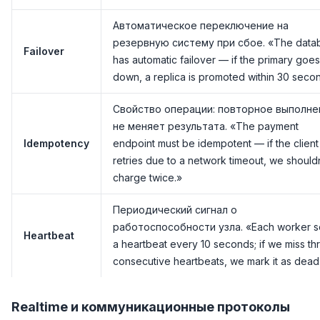
Автоматическое переключение на
резервную систему при сбое. «The data
Failover
has automatic failover — if the primary goes
down, a replica is promoted within 30 seco
Свойство операции: повторное выполне
не меняет результата. «The payment
Idempotency
endpoint must be idempotent — if the client
retries due to a network timeout, we should
charge twice.»
Периодический сигнал о
работоспособности узла. «Each worker 
Heartbeat
a heartbeat every 10 seconds; if we miss th
consecutive heartbeats, we mark it as dead
Realtime и коммуникационные протоколы