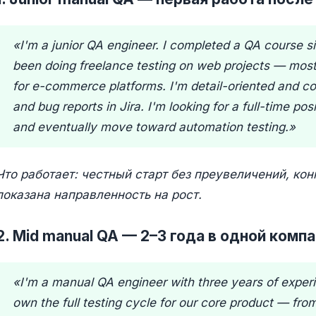
«I'm a junior QA engineer. I completed a QA course s
been doing freelance testing on web projects — mostl
for e-commerce platforms. I'm detail-oriented and c
and bug reports in Jira. I'm looking for a full-time po
and eventually move toward automation testing.»
Что работает: честный старт без преувеличений, ко
показана направленность на рост.
2. Mid manual QA — 2–3 года в одной комп
«I'm a manual QA engineer with three years of exper
own the full testing cycle for our core product — fro