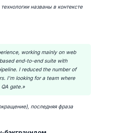
 технологии названы в контексте
perience, working mainly on web
-based end-to-end suite with
ipeline. I reduced the number of
s. I'm looking for a team where
a QA gate.»
окращение), последняя фраза
ev-бэкграундом