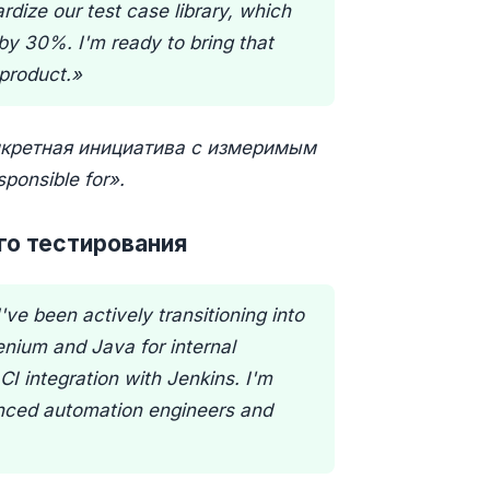
ardize our test case library, which
y 30%. I'm ready to bring that
product.»
онкретная инициатива с измеримым
onsible for».
ого тестирования
've been actively transitioning into
lenium and Java for internal
I integration with Jenkins. I'm
ienced automation engineers and