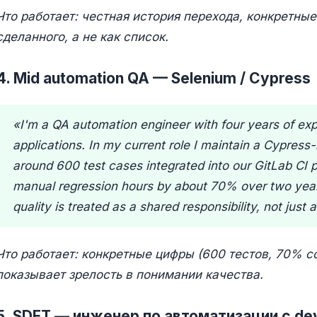
Что работает: честная история перехода, конкретные
сделанного, а не как список.
4. Mid automation QA — Selenium / Cypress
«I'm a QA automation engineer with four years of ex
applications. In my current role I maintain a Cypress
around 600 test cases integrated into our GitLab CI p
manual regression hours by about 70% over two year
quality is treated as a shared responsibility, not just 
Что работает: конкретные цифры (600 тестов, 70% с
показывает зрелость в понимании качества.
5. SDET — инженер по автоматизации с d