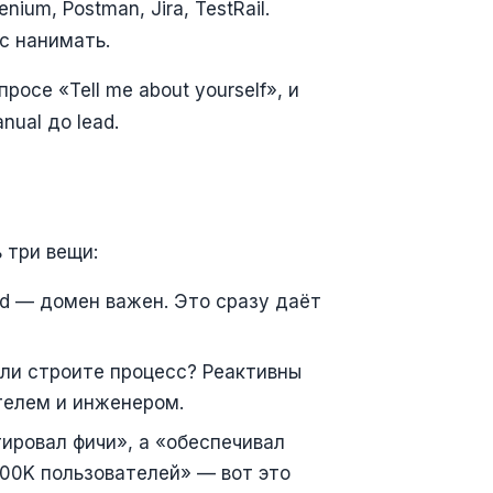
um, Postman, Jira, TestRail.
с нанимать.
осе «Tell me about yourself», и
ual до lead.
 три вещи:
ed — домен важен. Это сразу даёт
ли строите процесс? Реактивны
телем и инженером.
ировал фичи», а «обеспечивал
500K пользователей» — вот это