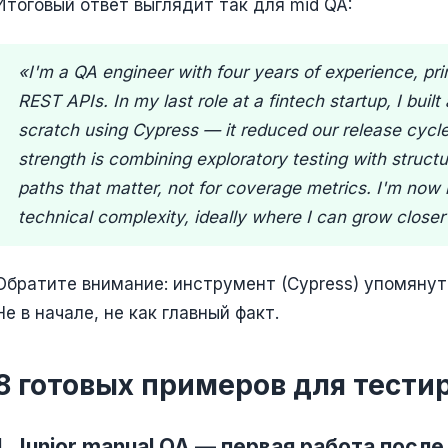
Итоговый ответ выглядит так для mid QA:
«I'm a QA engineer with four years of experience, pri
REST APIs. In my last role at a fintech startup, I buil
scratch using Cypress — it reduced our release cycl
strength is combining exploratory testing with structu
paths that matter, not for coverage metrics. I'm now 
technical complexity, ideally where I can grow closer
Обратите внимание: инструмент (Cypress) упомянут 
Не в начале, не как главный факт.
8 готовых примеров для тест
1. Junior manual QA — первая работа после