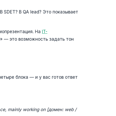
В SDET? В QA lead? Это показывает
амопрезентация. На
IT-
lf» — это возможность задать тон
етыре блока — и у вас готов ответ
nce, mainly working on [домен: web /