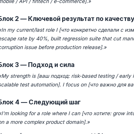
mobile / API / fintech / e-commerce].»
Блок 2 — Ключевой результат по качеств
«In my current/last role I [что конкретно сделали с из
escape rate by 40%, built regression suite that cut manu
corruption issue before production release].»
Блок 3 — Подход и сила
«My strength is [ваш подход: risk-based testing / early 
scalable test automation]. I focus on [что важно для ва
Блок 4 — Следующий шаг
«I'm looking for a role where I can [что хотите: grow in
on a more complex product domain].»