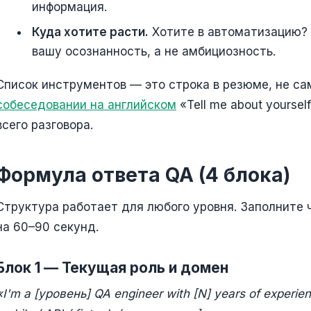
информация.
Куда хотите расти.
Хотите в автоматизацию? 
вашу осознанность, а не амбициозность.
Список инструментов — это строка в резюме, не с
собеседовании на английском
«Tell me about yourse
всего разговора.
Формула ответа QA (4 блока)
Структура работает для любого уровня. Заполните ч
на 60–90 секунд.
Блок 1 — Текущая роль и домен
«I'm a [уровень] QA engineer with [N] years of experie