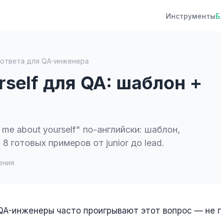
Инструменты
Б
он ответа для QA-инженера
urself для QA: шаблон +
 me about yourself" по-английски: шаблон,
 готовых примеров от junior до lead.
ения
QA-инженеры часто проигрывают этот вопрос — не п