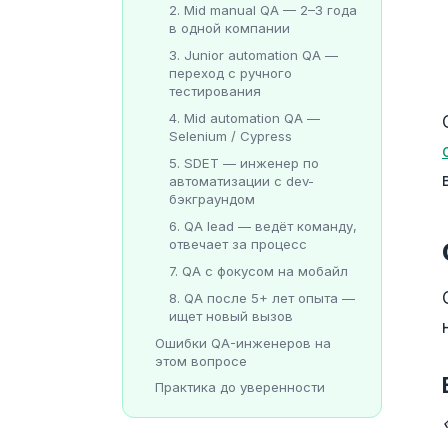
2. Mid manual QA — 2–3 года
в одной компании
3. Junior automation QA —
переход с ручного
тестирования
4. Mid automation QA —
Selenium / Cypress
5. SDET — инженер по
автоматизации с dev-
бэкграундом
6. QA lead — ведёт команду,
отвечает за процесс
7. QA с фокусом на мобайл
8. QA после 5+ лет опыта —
ищет новый вызов
Ошибки QA-инженеров на
этом вопросе
Практика до уверенности