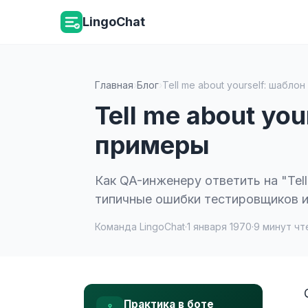
LingoChat
Главная
›
Блог
›
Tell me about yourself: шабл
Tell me about yo
примеры
Как QA-инженеру ответить на "Tell
типичные ошибки тестировщиков и 8
Команда LingoChat
·
1 января 1970
·
9 минут чт
Практика в боте